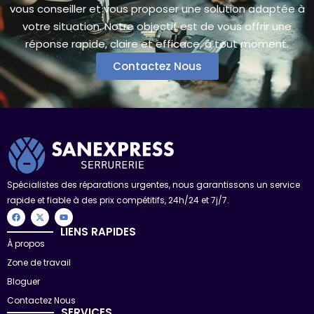
vous conseiller et vous proposer une solution adaptée à
votre situation. Notre objectif est de vous offrir une
réponse rapide, claire et efficace, à tout moment.
Contactez Nous
Spécialistes des réparations urgentes, nous garantissons un service
rapide et fiable à des prix compétitifs, 24h/24 et 7j/7.
F
X
Y
a
-
o
c
t
u
LIENS RAPIDES
e
w
t
À propos
b
i
u
o
t
b
Zone de travail
o
t
e
k
e
r
Bloguer
Contactez Nous
SERVICES