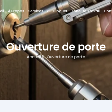
eil
À Propos
Services
Bloguer
Zone De Travail
Con
Ouverture de porte
Accueil
Ouverture de porte