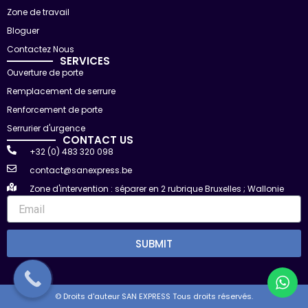
o
t
b
Zone de travail
o
t
e
k
e
r
Bloguer
Contactez Nous
SERVICES
Ouverture de porte
Remplacement de serrure
Renforcement de porte
Serrurier d'urgence
CONTACT US
+32 (0) 483 320 098
contact@sanexpress.be
Zone d'intervention : séparer en 2 rubrique Bruxelles ; Wallonie
SUBMIT
© Droits d'auteur SAN EXPRESS Tous droits réservés.