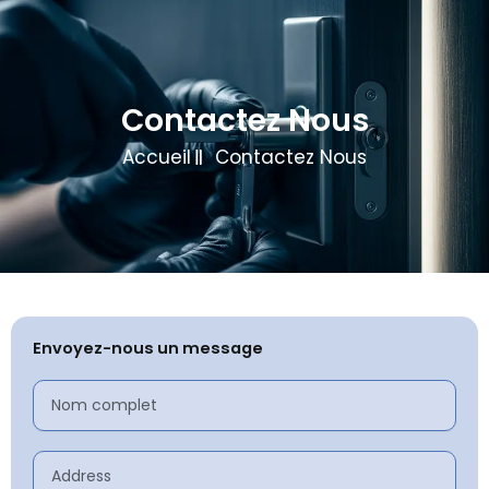
Skip
to
content
Contactez Nous
Accueil
Contactez Nous
Envoyez-nous un message
Nom
complet
Address