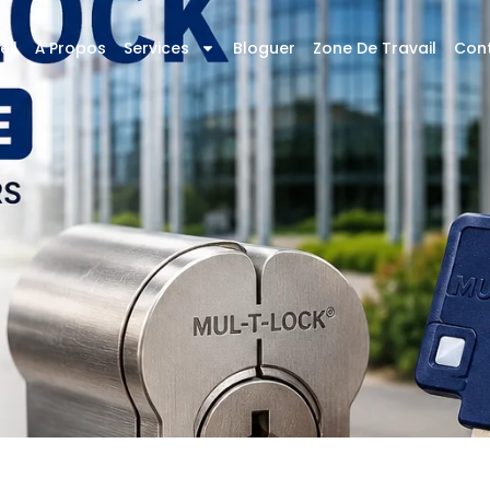
eil
À Propos
Services
Bloguer
Zone De Travail
Con