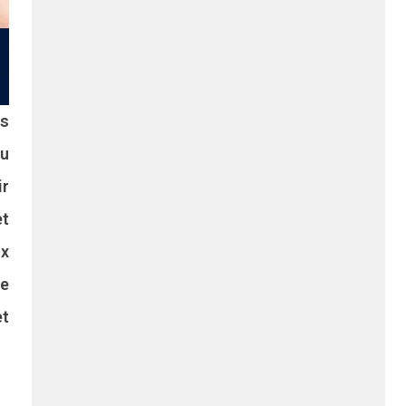
as
Ou
ir
et
ux
le
et