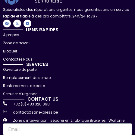
Spécialistes des réparations urgentes, nous garantissons un service
rapide et fiable à des prix compétitifs, 24h/24 et 7j/7.
F
X
Y
a
-
o
c
t
u
LIENS RAPIDES
e
w
t
À propos
b
i
u
o
t
b
Zone de travail
o
t
e
k
e
r
Bloguer
Contactez Nous
SERVICES
Ouverture de porte
Remplacement de serrure
Renforcement de porte
Serrurier d'urgence
CONTACT US
+32 (0) 483 320 098
contact@sanexpress.be
Zone d'intervention : séparer en 2 rubrique Bruxelles ; Wallonie