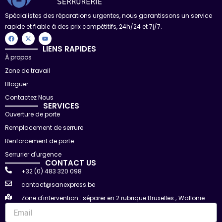
Spécialistes des réparations urgentes, nous garantissons un service
rapide et fiable à des prix compétitifs, 24h/24 et 7j/7.
F
X
Y
a
-
o
c
t
u
LIENS RAPIDES
e
w
t
À propos
b
i
u
o
t
b
Zone de travail
o
t
e
k
e
r
Bloguer
Contactez Nous
SERVICES
Ouverture de porte
Remplacement de serrure
Renforcement de porte
Serrurier d'urgence
CONTACT US
+32 (0) 483 320 098
contact@sanexpress.be
Zone d'intervention : séparer en 2 rubrique Bruxelles ; Wallonie