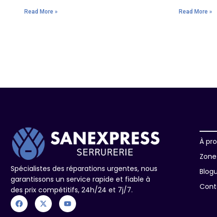
Read More »
Read More »
À pr
Zone 
Spécialistes des réparations urgentes, nous
Blog
garantissons un service rapide et fiable à
Cont
des prix compétitifs, 24h/24 et 7j/7.
F
X
Y
a
-
o
c
t
u