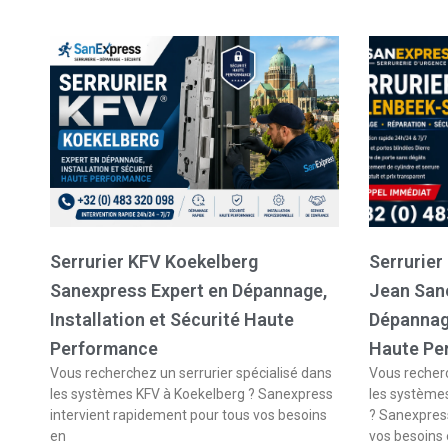
Serrurier KFV Koekelberg
Serrurier
Sanexpress Expert en Dépannage,
Jean San
Installation et Sécurité Haute
Dépannage
Performance
Haute Pe
Vous recherchez un serrurier spécialisé dans
Vous recherc
les systèmes KFV à Koekelberg ? Sanexpress
les système
intervient rapidement pour tous vos besoins
? Sanexpress
en
vos besoins