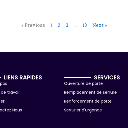
« Previous
1
2
3
…
13
Next »
LIENS RAPIDES
SERVICES
opos
Ouverture de porte
de travail
Remplacement de serrure
uer
Renforcement de porte
actez Nous
Serrurier d'urgence