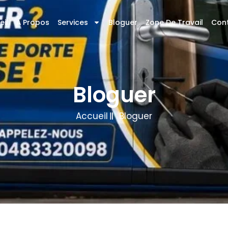
eil
À Propos
Services
Bloguer
Zone De Travail
Con
Bloguer
Accueil
Bloguer