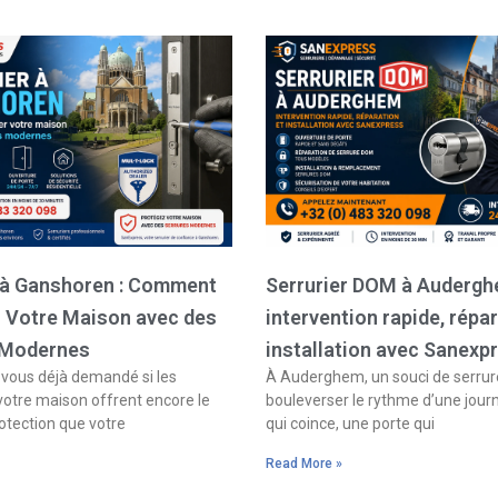
Page
Page
Page
Page
r à Ganshoren : Comment
Serrurier DOM à Audergh
r Votre Maison avec des
intervention rapide, répar
 Modernes
installation avec Sanexp
ous déjà demandé si les
À Auderghem, un souci de serrure
votre maison offrent encore le
bouleverser le rythme d’une jour
otection que votre
qui coince, une porte qui
Read More »