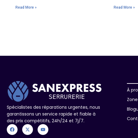
Read More »
Read More »
À pr
Zone 
Spécialistes des réparations urgentes, nous
Blog
garantissons un service rapide et fiable à
Cont
des prix compétitifs, 24h/24 et 7j/7.
F
X
Y
a
-
o
c
t
u