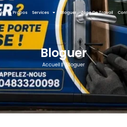
eil
À Propos
Services
Bloguer
Zone De Travail
Con
Bloguer
Accueil
Bloguer