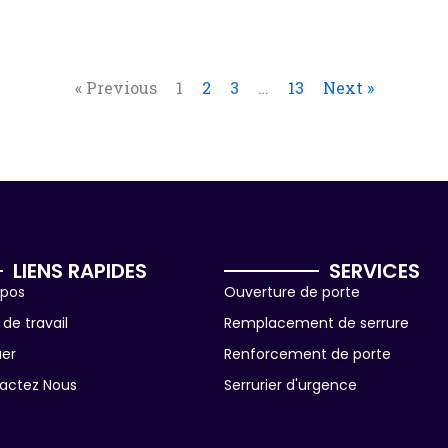
« Previous
1
2
3
…
13
Next »
LIENS RAPIDES
SERVICES
opos
Ouverture de porte
de travail
Remplacement de serrure
uer
Renforcement de porte
actez Nous
Serrurier d'urgence