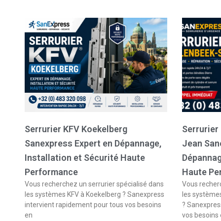
Serrurier KFV Koekelberg
Serrurier
Sanexpress Expert en Dépannage,
Jean San
Installation et Sécurité Haute
Dépannage
Performance
Haute Pe
Vous recherchez un serrurier spécialisé dans
Vous recherc
les systèmes KFV à Koekelberg ? Sanexpress
les système
intervient rapidement pour tous vos besoins
? Sanexpress
en
vos besoins