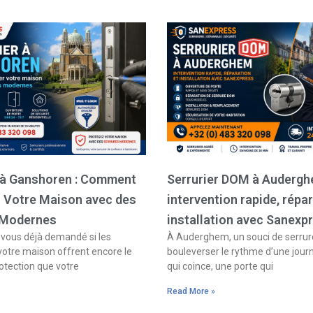
Page
Page
Page
Page
r à Ganshoren : Comment
Serrurier DOM à Audergh
r Votre Maison avec des
intervention rapide, répar
 Modernes
installation avec Sanexp
ous déjà demandé si les
À Auderghem, un souci de serrure
votre maison offrent encore le
bouleverser le rythme d’une jour
otection que votre
qui coince, une porte qui
Read More »