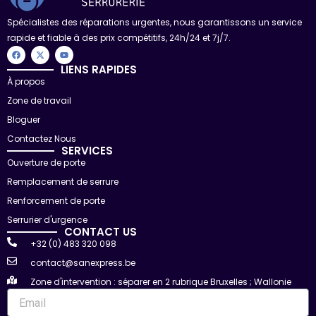
Spécialistes des réparations urgentes, nous garantissons un service
rapide et fiable à des prix compétitifs, 24h/24 et 7j/7.
F
X
Y
a
-
o
c
t
u
LIENS RAPIDES
e
w
t
À propos
b
i
u
o
t
b
Zone de travail
o
t
e
k
e
r
Bloguer
Contactez Nous
SERVICES
Ouverture de porte
Remplacement de serrure
Renforcement de porte
Serrurier d'urgence
CONTACT US
+32 (0) 483 320 098
contact@sanexpress.be
Zone d'intervention : séparer en 2 rubrique Bruxelles ; Wallonie