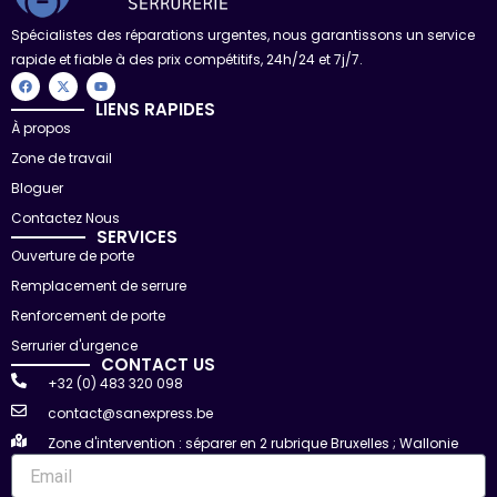
Spécialistes des réparations urgentes, nous garantissons un service
rapide et fiable à des prix compétitifs, 24h/24 et 7j/7.
F
X
Y
a
-
o
c
t
u
LIENS RAPIDES
e
w
t
À propos
b
i
u
o
t
b
Zone de travail
o
t
e
k
e
r
Bloguer
Contactez Nous
SERVICES
Ouverture de porte
Remplacement de serrure
Renforcement de porte
Serrurier d'urgence
CONTACT US
+32 (0) 483 320 098
contact@sanexpress.be
Zone d'intervention : séparer en 2 rubrique Bruxelles ; Wallonie