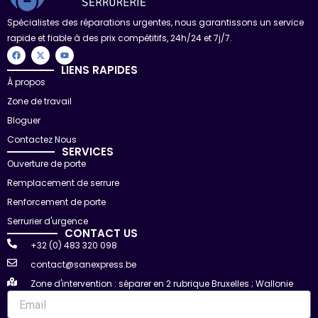
Spécialistes des réparations urgentes, nous garantissons un service
rapide et fiable à des prix compétitifs, 24h/24 et 7j/7.
F
X
Y
a
-
o
c
t
u
LIENS RAPIDES
e
w
t
À propos
b
i
u
o
t
b
Zone de travail
o
t
e
k
e
r
Bloguer
Contactez Nous
SERVICES
Ouverture de porte
Remplacement de serrure
Renforcement de porte
Serrurier d'urgence
CONTACT US
+32 (0) 483 320 098
contact@sanexpress.be
Zone d'intervention : séparer en 2 rubrique Bruxelles ; Wallonie