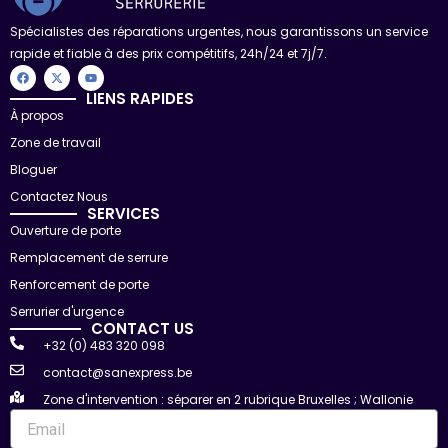
Spécialistes des réparations urgentes, nous garantissons un service
rapide et fiable à des prix compétitifs, 24h/24 et 7j/7.
F
X
Y
a
-
o
c
t
u
LIENS RAPIDES
e
w
t
À propos
b
i
u
o
t
b
Zone de travail
o
t
e
k
e
r
Bloguer
Contactez Nous
SERVICES
Ouverture de porte
Remplacement de serrure
Renforcement de porte
Serrurier d'urgence
CONTACT US
+32 (0) 483 320 098
contact@sanexpress.be
Zone d'intervention : séparer en 2 rubrique Bruxelles ; Wallonie