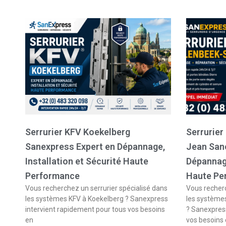
Serrurier KFV Koekelberg
Serrurier
Sanexpress Expert en Dépannage,
Jean San
Installation et Sécurité Haute
Dépannage
Performance
Haute Pe
Vous recherchez un serrurier spécialisé dans
Vous recherc
les systèmes KFV à Koekelberg ? Sanexpress
les système
intervient rapidement pour tous vos besoins
? Sanexpress
en
vos besoins