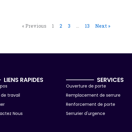
« Previous
1
2
3
…
13
Next »
LIENS RAPIDES
SERVICES
opos
Ouverture de porte
de travail
Remplacement de serrure
uer
Renforcement de porte
actez Nous
Serrurier d'urgence