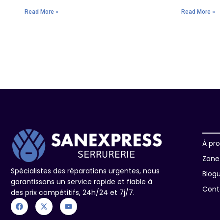
Read More »
Read More »
À pr
Zone 
Spécialistes des réparations urgentes, nous
Blog
garantissons un service rapide et fiable à
Cont
des prix compétitifs, 24h/24 et 7j/7.
F
X
Y
a
-
o
c
t
u