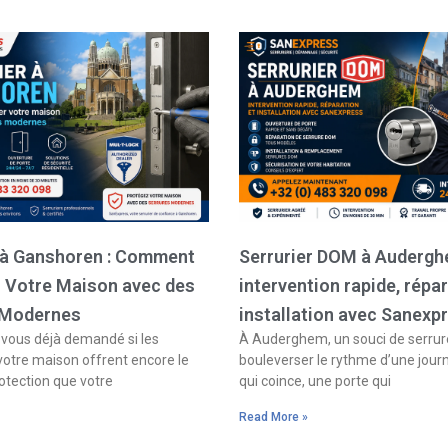
Page
Page
Page
Page
r à Ganshoren : Comment
Serrurier DOM à Audergh
r Votre Maison avec des
intervention rapide, répar
 Modernes
installation avec Sanexp
ous déjà demandé si les
À Auderghem, un souci de serrure
votre maison offrent encore le
bouleverser le rythme d’une jour
otection que votre
qui coince, une porte qui
Read More »