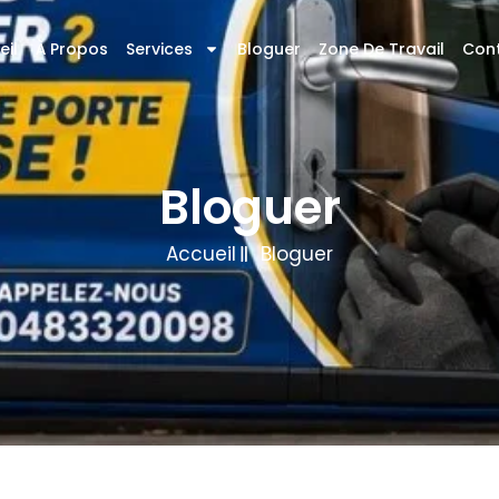
eil
À Propos
Services
Bloguer
Zone De Travail
Con
Bloguer
Accueil
Bloguer