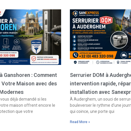
Page
Page
Page
Page
r à Ganshoren : Comment
Serrurier DOM à Audergh
r Votre Maison avec des
intervention rapide, répar
 Modernes
installation avec Sanexp
ous déjà demandé si les
À Auderghem, un souci de serrure
votre maison offrent encore le
bouleverser le rythme d’une jour
otection que votre
qui coince, une porte qui
Read More »