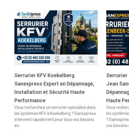
Serrurier KFV Koekelberg
Serrurier
Sanexpress Expert en Dépannage,
Jean San
Installation et Sécurité Haute
Dépannage
Performance
Haute Pe
Vous recherchez un serrurier spécialisé dans
Vous recherc
les systèmes KFV à Koekelberg ? Sanexpress
les système
intervient rapidement pour tous vos besoins
? Sanexpress
en
vos besoins