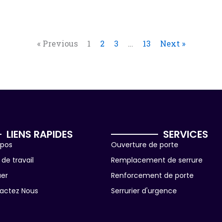
« Previous
1
2
3
…
13
Next »
LIENS RAPIDES
SERVICES
opos
Ouverture de porte
de travail
Remplacement de serrure
uer
Renforcement de porte
actez Nous
Serrurier d'urgence