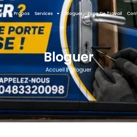
eil
À Propos
Services
Bloguer
Zone De Travail
Con
Bloguer
Accueil
Bloguer