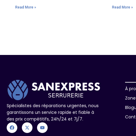
Read More »
Read More »
À pr
Zone 
Spécialistes des réparations urgentes, nous
Blog
garantissons un service rapide et fiable à
Cont
des prix compétitifs, 24h/24 et 7j/7.
F
X
Y
a
-
o
c
t
u