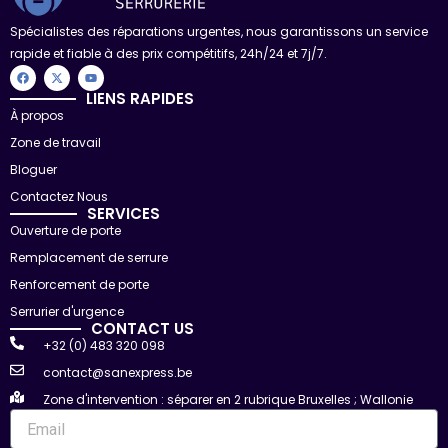
Spécialistes des réparations urgentes, nous garantissons un service
rapide et fiable à des prix compétitifs, 24h/24 et 7j/7.
F
X
Y
a
-
o
c
t
u
LIENS RAPIDES
e
w
t
À propos
b
i
u
o
t
b
Zone de travail
o
t
e
k
e
r
Bloguer
Contactez Nous
SERVICES
Ouverture de porte
Remplacement de serrure
Renforcement de porte
Serrurier d'urgence
CONTACT US
+32 (0) 483 320 098
contact@sanexpress.be
Zone d'intervention : séparer en 2 rubrique Bruxelles ; Wallonie