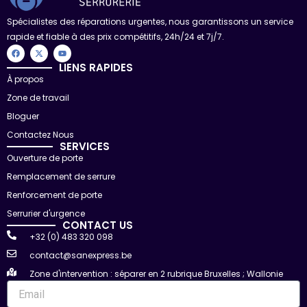
Spécialistes des réparations urgentes, nous garantissons un service
rapide et fiable à des prix compétitifs, 24h/24 et 7j/7.
F
X
Y
a
-
o
c
t
u
LIENS RAPIDES
e
w
t
À propos
b
i
u
o
t
b
Zone de travail
o
t
e
k
e
r
Bloguer
Contactez Nous
SERVICES
Ouverture de porte
Remplacement de serrure
Renforcement de porte
Serrurier d'urgence
CONTACT US
+32 (0) 483 320 098
contact@sanexpress.be
Zone d'intervention : séparer en 2 rubrique Bruxelles ; Wallonie