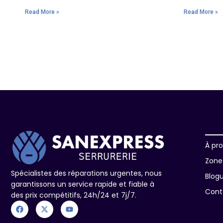
Read More »
Read More »
À pr
Zone 
Spécialistes des réparations urgentes, nous
Blog
garantissons un service rapide et fiable à
Cont
des prix compétitifs, 24h/24 et 7j/7.
F
X
Y
a
-
o
c
t
u