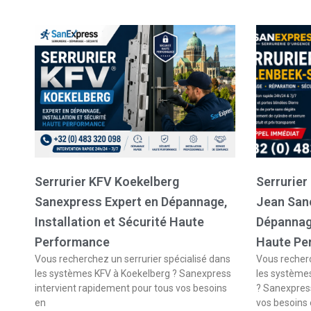
Serrurier KFV Koekelberg
Serrurier
Sanexpress Expert en Dépannage,
Jean San
Installation et Sécurité Haute
Dépannage
Performance
Haute Pe
Vous recherchez un serrurier spécialisé dans
Vous recherc
les systèmes KFV à Koekelberg ? Sanexpress
les système
intervient rapidement pour tous vos besoins
? Sanexpress
en
vos besoins