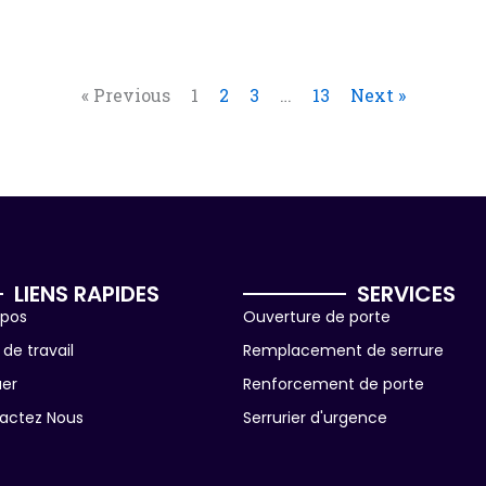
« Previous
1
2
3
…
13
Next »
LIENS RAPIDES
SERVICES
opos
Ouverture de porte
de travail
Remplacement de serrure
uer
Renforcement de porte
actez Nous
Serrurier d'urgence