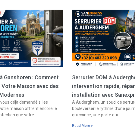
Page
Page
Page
Page
r à Ganshoren : Comment
Serrurier DOM à Audergh
r Votre Maison avec des
intervention rapide, répar
 Modernes
installation avec Sanexp
ous déjà demandé si les
À Auderghem, un souci de serrure
votre maison offrent encore le
bouleverser le rythme d’une jour
otection que votre
qui coince, une porte qui
Read More »