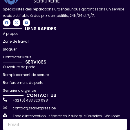
Spécialistes des réparations urgentes, nous garantissons un service
rapide et fiable à des prix compétitifs, 24h/24 et 7j/7.
F
X
Y
a
-
o
c
t
u
LIENS RAPIDES
e
w
t
À propos
b
i
u
o
t
b
Zone de travail
o
t
e
k
e
r
Bloguer
Contactez Nous
SERVICES
Ouverture de porte
Remplacement de serrure
Renforcement de porte
Serrurier d'urgence
CONTACT US
+32 (0) 483 320 098
contact@sanexpress.be
Zone d'intervention : séparer en 2 rubrique Bruxelles ; Wallonie