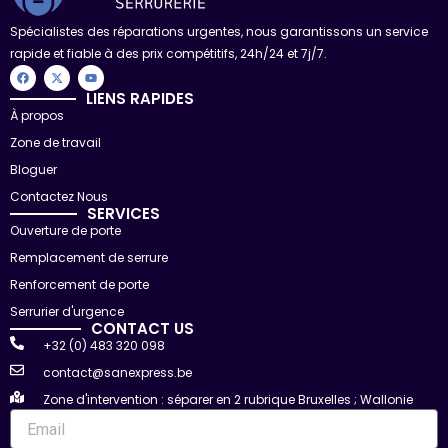
Spécialistes des réparations urgentes, nous garantissons un service
rapide et fiable à des prix compétitifs, 24h/24 et 7j/7.
F
X
Y
a
-
o
c
t
u
LIENS RAPIDES
e
w
t
À propos
b
i
u
o
t
b
Zone de travail
o
t
e
k
e
r
Bloguer
Contactez Nous
SERVICES
Ouverture de porte
Remplacement de serrure
Renforcement de porte
Serrurier d'urgence
CONTACT US
+32 (0) 483 320 098
contact@sanexpress.be
Zone d'intervention : séparer en 2 rubrique Bruxelles ; Wallonie