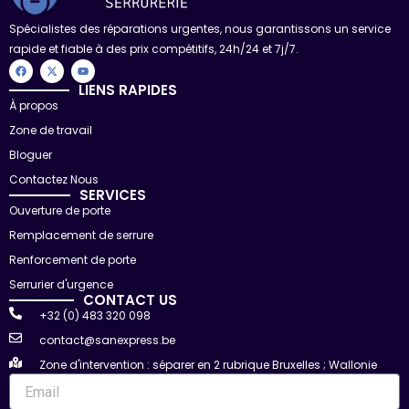
Spécialistes des réparations urgentes, nous garantissons un service
rapide et fiable à des prix compétitifs, 24h/24 et 7j/7.
F
X
Y
a
-
o
c
t
u
LIENS RAPIDES
e
w
t
À propos
b
i
u
o
t
b
Zone de travail
o
t
e
k
e
r
Bloguer
Contactez Nous
SERVICES
Ouverture de porte
Remplacement de serrure
Renforcement de porte
Serrurier d'urgence
CONTACT US
+32 (0) 483 320 098
contact@sanexpress.be
Zone d'intervention : séparer en 2 rubrique Bruxelles ; Wallonie