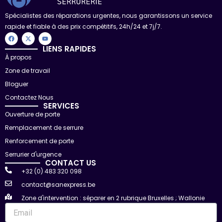
Spécialistes des réparations urgentes, nous garantissons un service
rapide et fiable à des prix compétitifs, 24h/24 et 7j/7.
F
X
Y
a
-
o
c
t
u
LIENS RAPIDES
e
w
t
À propos
b
i
u
o
t
b
Zone de travail
o
t
e
k
e
r
Bloguer
Contactez Nous
SERVICES
Ouverture de porte
Remplacement de serrure
Renforcement de porte
Serrurier d'urgence
CONTACT US
+32 (0) 483 320 098
contact@sanexpress.be
Zone d'intervention : séparer en 2 rubrique Bruxelles ; Wallonie