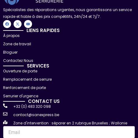
Spécialistes des réparations urgentes, nous garantissons un service
rapide et fiable à des prix compétitifs, 24h/24 et 7j/7.
F
X
Y
a
-
o
c
t
u
LIENS RAPIDES
e
w
t
À propos
b
i
u
o
t
b
Zone de travail
o
t
e
k
e
r
Bloguer
Contactez Nous
SERVICES
Ouverture de porte
Remplacement de serrure
Renforcement de porte
Serrurier d'urgence
CONTACT US
+32 (0) 483 320 098
contact@sanexpress.be
Zone d'intervention : séparer en 2 rubrique Bruxelles ; Wallonie