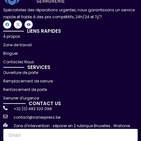
Spécialistes des réparations urgentes, nous garantissons un service
rapide et fiable à des prix compétitifs, 24h/24 et 7j/7.
F
X
Y
a
-
o
c
t
u
LIENS RAPIDES
e
w
t
À propos
b
i
u
o
t
b
Zone de travail
o
t
e
k
e
r
Bloguer
Contactez Nous
SERVICES
Ouverture de porte
Remplacement de serrure
Renforcement de porte
Serrurier d'urgence
CONTACT US
+32 (0) 483 320 098
contact@sanexpress.be
Zone d'intervention : séparer en 2 rubrique Bruxelles ; Wallonie