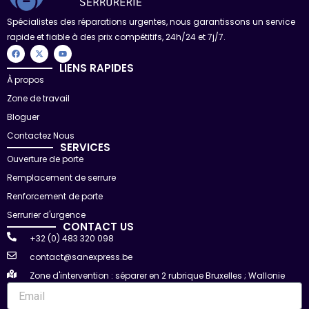
Spécialistes des réparations urgentes, nous garantissons un service
rapide et fiable à des prix compétitifs, 24h/24 et 7j/7.
F
X
Y
a
-
o
c
t
u
LIENS RAPIDES
e
w
t
À propos
b
i
u
o
t
b
Zone de travail
o
t
e
k
e
r
Bloguer
Contactez Nous
SERVICES
Ouverture de porte
Remplacement de serrure
Renforcement de porte
Serrurier d'urgence
CONTACT US
+32 (0) 483 320 098
contact@sanexpress.be
Zone d'intervention : séparer en 2 rubrique Bruxelles ; Wallonie