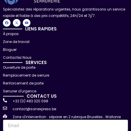
Spécialistes des réparations urgentes, nous garantissons un service
rapide et fiable à des prix compétitifs, 24h/24 et 7j/7.
F
X
Y
a
-
o
c
t
u
LIENS RAPIDES
e
w
t
À propos
b
i
u
o
t
b
Zone de travail
o
t
e
k
e
r
Bloguer
Contactez Nous
SERVICES
Ouverture de porte
Remplacement de serrure
Renforcement de porte
Serrurier d'urgence
CONTACT US
+32 (0) 483 320 098
contact@sanexpress.be
Zone d'intervention : séparer en 2 rubrique Bruxelles ; Wallonie