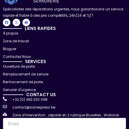
Spécialistes des réparations urgentes, nous garantissons un service
rapide et fiable à des prix compétitifs, 24h/24 et 7j/7.
F
X
Y
a
-
o
c
t
u
LIENS RAPIDES
e
w
t
À propos
b
i
u
o
t
b
Zone de travail
o
t
e
k
e
r
Bloguer
Contactez Nous
SERVICES
Ouverture de porte
Remplacement de serrure
Renforcement de porte
Serrurier d'urgence
CONTACT US
+32 (0) 483 320 098
contact@sanexpress.be
Zone d'intervention : séparer en 2 rubrique Bruxelles ; Wallonie