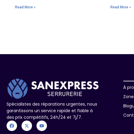
Read More »
Read More »
À pr
Zone 
Spécialistes des réparations urgentes, nous
Blog
garantissons un service rapide et fiable à
Cont
des prix compétitifs, 24h/24 et 7j/7.
F
X
Y
a
-
o
c
t
u