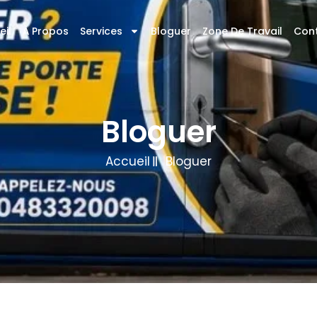
eil
À Propos
Services
Bloguer
Zone De Travail
Con
Bloguer
Accueil
Bloguer