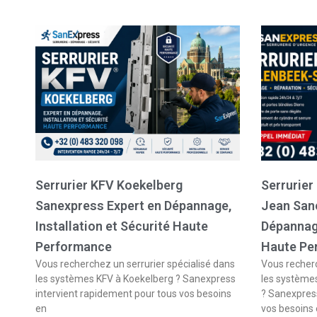
Serrurier KFV Koekelberg
Serrurier
Sanexpress Expert en Dépannage,
Jean San
Installation et Sécurité Haute
Dépannage
Performance
Haute Pe
Vous recherchez un serrurier spécialisé dans
Vous recherc
les systèmes KFV à Koekelberg ? Sanexpress
les système
intervient rapidement pour tous vos besoins
? Sanexpress
en
vos besoins