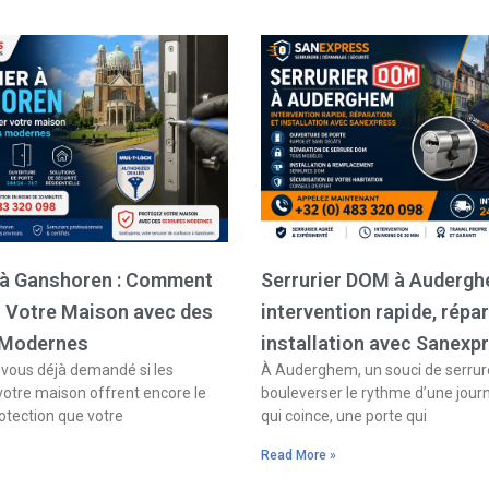
Page
Page
Page
Page
r à Ganshoren : Comment
Serrurier DOM à Audergh
r Votre Maison avec des
intervention rapide, répar
 Modernes
installation avec Sanexp
ous déjà demandé si les
À Auderghem, un souci de serrure
votre maison offrent encore le
bouleverser le rythme d’une jour
otection que votre
qui coince, une porte qui
Read More »