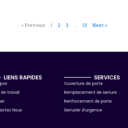
« Previous
1
2
3
…
13
Next »
LIENS RAPIDES
SERVICES
opos
Ouverture de porte
de travail
Remplacement de serrure
uer
Renforcement de porte
actez Nous
Serrurier d'urgence