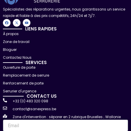
Spécialistes des réparations urgentes, nous garantissons un service
rapide et fiable à des prix compétitifs, 24h/24 et 7j/7.
F
X
Y
a
-
o
c
t
u
LIENS RAPIDES
e
w
t
À propos
b
i
u
o
t
b
Zone de travail
o
t
e
k
e
r
Bloguer
Contactez Nous
SERVICES
Ouverture de porte
Remplacement de serrure
Renforcement de porte
Serrurier d'urgence
CONTACT US
+32 (0) 483 320 098
contact@sanexpress.be
Zone d'intervention : séparer en 2 rubrique Bruxelles ; Wallonie