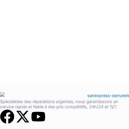
Spécialistes des réparations urgentes, nous garantissons un
service rapide et fiable à des prix compétitifs, 24h/24 et 7j/7.
F
X
Y