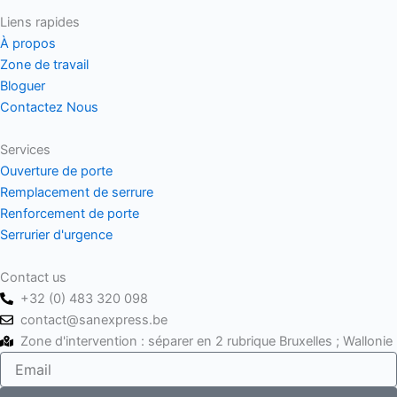
a
-
o
Liens rapides
c
t
u
À propos
Zone de travail
e
w
t
Bloguer
Contactez Nous
b
i
u
Services
o
t
b
Ouverture de porte
Remplacement de serrure
o
t
e
Renforcement de porte
Serrurier d'urgence
k
e
Contact us
r
+32 (0) 483 320 098
contact@sanexpress.be
Zone d'intervention : séparer en 2 rubrique Bruxelles ; Wallonie