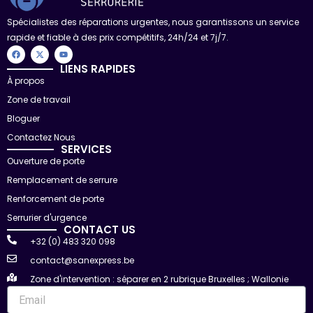
Spécialistes des réparations urgentes, nous garantissons un service
rapide et fiable à des prix compétitifs, 24h/24 et 7j/7.
F
X
Y
a
-
o
c
t
u
LIENS RAPIDES
e
w
t
À propos
b
i
u
o
t
b
Zone de travail
o
t
e
k
e
r
Bloguer
Contactez Nous
SERVICES
Ouverture de porte
Remplacement de serrure
Renforcement de porte
Serrurier d'urgence
CONTACT US
+32 (0) 483 320 098
contact@sanexpress.be
Zone d'intervention : séparer en 2 rubrique Bruxelles ; Wallonie