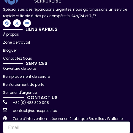
Spécialistes des réparations urgentes, nous garantissons un service
rapide et fiable à des prix compétitifs, 24h/24 et 7j/7.
F
X
Y
a
-
o
c
t
u
LIENS RAPIDES
e
w
t
À propos
b
i
u
o
t
b
Zone de travail
o
t
e
k
e
r
Bloguer
Contactez Nous
SERVICES
Ouverture de porte
Remplacement de serrure
Renforcement de porte
Serrurier d'urgence
CONTACT US
+32 (0) 483 320 098
contact@sanexpress.be
Zone d'intervention : séparer en 2 rubrique Bruxelles ; Wallonie