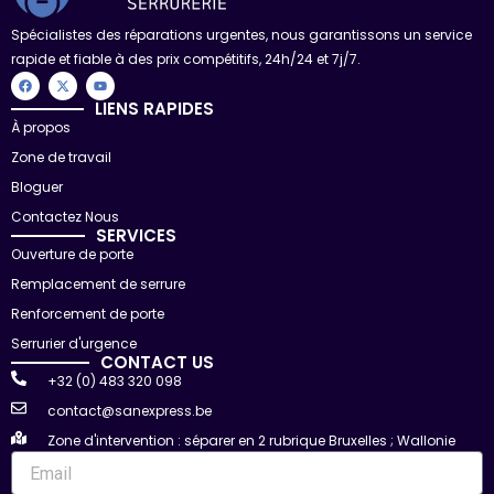
Spécialistes des réparations urgentes, nous garantissons un service
rapide et fiable à des prix compétitifs, 24h/24 et 7j/7.
F
X
Y
a
-
o
c
t
u
LIENS RAPIDES
e
w
t
À propos
b
i
u
o
t
b
Zone de travail
o
t
e
k
e
r
Bloguer
Contactez Nous
SERVICES
Ouverture de porte
Remplacement de serrure
Renforcement de porte
Serrurier d'urgence
CONTACT US
+32 (0) 483 320 098
contact@sanexpress.be
Zone d'intervention : séparer en 2 rubrique Bruxelles ; Wallonie