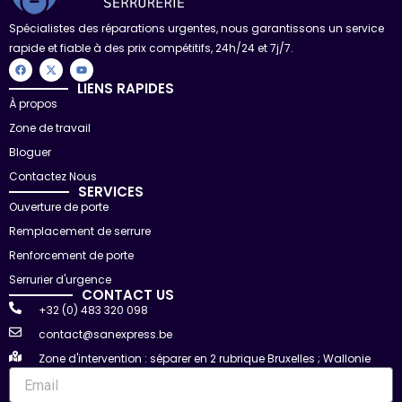
Spécialistes des réparations urgentes, nous garantissons un service
rapide et fiable à des prix compétitifs, 24h/24 et 7j/7.
F
X
Y
a
-
o
c
t
u
LIENS RAPIDES
e
w
t
À propos
b
i
u
o
t
b
Zone de travail
o
t
e
k
e
r
Bloguer
Contactez Nous
SERVICES
Ouverture de porte
Remplacement de serrure
Renforcement de porte
Serrurier d'urgence
CONTACT US
+32 (0) 483 320 098
contact@sanexpress.be
Zone d'intervention : séparer en 2 rubrique Bruxelles ; Wallonie