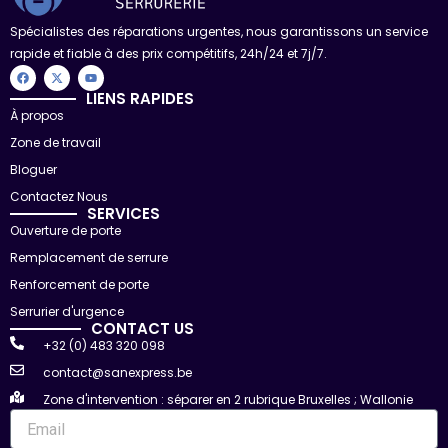
Spécialistes des réparations urgentes, nous garantissons un service
rapide et fiable à des prix compétitifs, 24h/24 et 7j/7.
F
X
Y
a
-
o
c
t
u
LIENS RAPIDES
e
w
t
À propos
b
i
u
o
t
b
Zone de travail
o
t
e
k
e
r
Bloguer
Contactez Nous
SERVICES
Ouverture de porte
Remplacement de serrure
Renforcement de porte
Serrurier d'urgence
CONTACT US
+32 (0) 483 320 098
contact@sanexpress.be
Zone d'intervention : séparer en 2 rubrique Bruxelles ; Wallonie