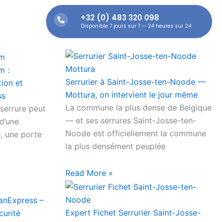
+32 (0) 483 320 098
tactez Nous
Disponible 7 jours sur 7 — 24 heures sur 24
m :
Serrurier à Saint-Josse-ten-Noode —
tion et
Mottura, on intervient le jour même
ss
La commune la plus dense de Belgique
serrure peut
— et ses serrures Saint-Josse-ten-
 d’une
Noode est officiellement la commune
e, une porte
la plus densément peuplée
Read More »
SanExpress –
Expert Fichet Serrurier Saint-Josse-
curité