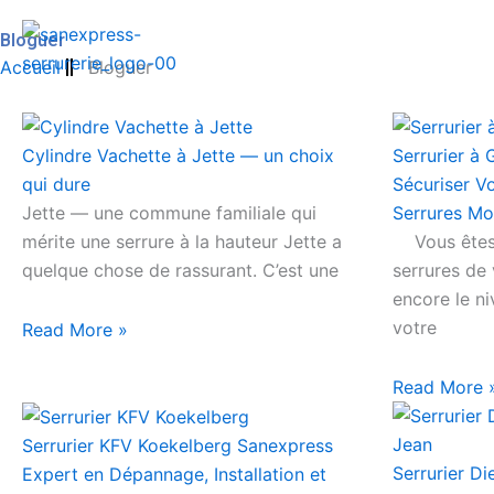
Skip
Bloguer
to
A
Accueil
Bloguer
content
Page
Page
Page
Page
Cylindre Vachette à Jette — un choix
Serrurier à
qui dure
Sécuriser V
Jette — une commune familiale qui
Serrures M
mérite une serrure à la hauteur Jette a
Vous êtes-
quelque chose de rassurant. C’est une
serrures de
encore le n
votre
Read More »
Read More 
Serrurier KFV Koekelberg Sanexpress
Serrurier D
Expert en Dépannage, Installation et