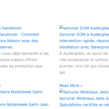
ccueil
À Propos
Services
Bloguer
Zone De Travail
Con
 Ganshoren : Comment
Serrurier DOM à Auderghe
otre Maison avec des
intervention rapide, répara
odernes
installation avec Sanexpre
vous déjà demandé si les
À Auderghem, un souci de 
 votre maison offrent
vite bouleverser le rythme
iveau de protection que
journée. Une clé qui coinc
qui
»
Read More »
Serrurier Winkhaus Jette 
ierre Molenbeek-Saint-Jean
Spécialistes certifiés en sé