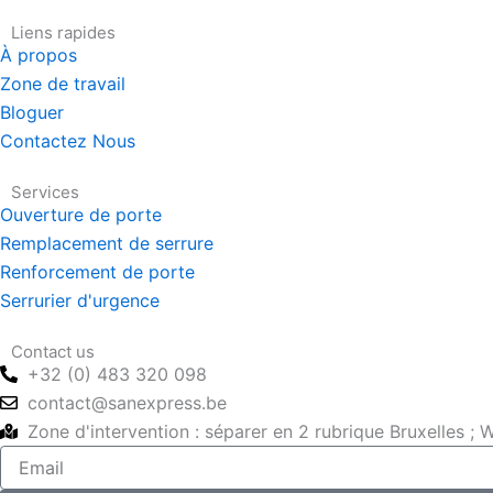
c
t
u
e
w
t
Liens rapides
À propos
b
i
u
Zone de travail
o
t
b
Bloguer
o
t
e
k
e
Contactez Nous
r
Services
Ouverture de porte
Remplacement de serrure
Renforcement de porte
Serrurier d'urgence
Contact us
+32 (0) 483 320 098
contact@sanexpress.be
Zone d'intervention : séparer en 2 rubrique Bruxelles ; W