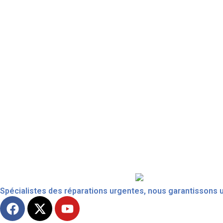
Spécialistes des réparations urgentes, nous garantissons un 
F
X
Y
a
-
o