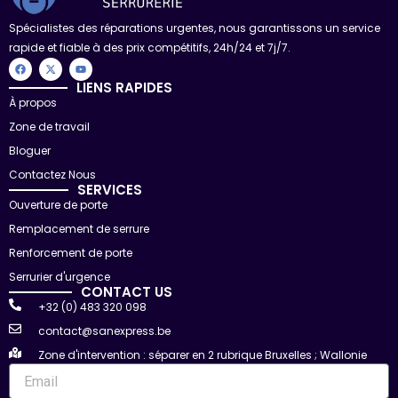
Spécialistes des réparations urgentes, nous garantissons un service
rapide et fiable à des prix compétitifs, 24h/24 et 7j/7.
F
X
Y
a
-
o
c
t
u
LIENS RAPIDES
e
w
t
À propos
b
i
u
o
t
b
Zone de travail
o
t
e
k
e
r
Bloguer
Contactez Nous
SERVICES
Ouverture de porte
Remplacement de serrure
Renforcement de porte
Serrurier d'urgence
CONTACT US
+32 (0) 483 320 098
contact@sanexpress.be
Zone d'intervention : séparer en 2 rubrique Bruxelles ; Wallonie