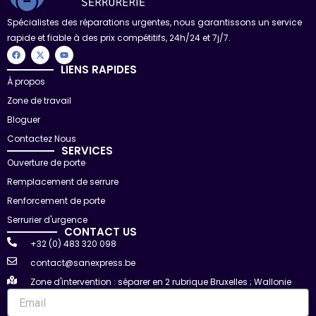
Spécialistes des réparations urgentes, nous garantissons un service
rapide et fiable à des prix compétitifs, 24h/24 et 7j/7.
F
X
Y
a
-
o
c
t
u
LIENS RAPIDES
e
w
t
À propos
b
i
u
o
t
b
Zone de travail
o
t
e
k
e
r
Bloguer
Contactez Nous
SERVICES
Ouverture de porte
Remplacement de serrure
Renforcement de porte
Serrurier d'urgence
CONTACT US
+32 (0) 483 320 098
contact@sanexpress.be
Zone d'intervention : séparer en 2 rubrique Bruxelles ; Wallonie