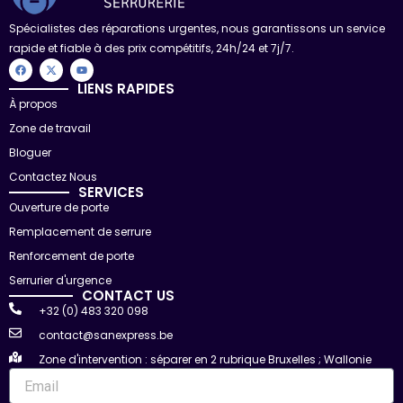
Spécialistes des réparations urgentes, nous garantissons un service
rapide et fiable à des prix compétitifs, 24h/24 et 7j/7.
F
X
Y
a
-
o
c
t
u
LIENS RAPIDES
e
w
t
À propos
b
i
u
o
t
b
Zone de travail
o
t
e
k
e
r
Bloguer
Contactez Nous
SERVICES
Ouverture de porte
Remplacement de serrure
Renforcement de porte
Serrurier d'urgence
CONTACT US
+32 (0) 483 320 098
contact@sanexpress.be
Zone d'intervention : séparer en 2 rubrique Bruxelles ; Wallonie