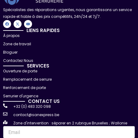
Spécialistes des réparations urgentes, nous garantissons un service
rapide et fiable à des prix compétitifs, 24h/24 et 7j/7.
F
X
Y
a
-
o
c
t
u
LIENS RAPIDES
e
w
t
À propos
b
i
u
o
t
b
Zone de travail
o
t
e
k
e
r
Bloguer
Contactez Nous
SERVICES
Ouverture de porte
Remplacement de serrure
Renforcement de porte
Serrurier d'urgence
CONTACT US
+32 (0) 483 320 098
contact@sanexpress.be
Zone d'intervention : séparer en 2 rubrique Bruxelles ; Wallonie