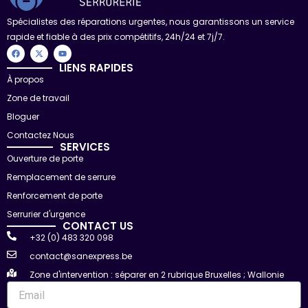
Spécialistes des réparations urgentes, nous garantissons un service
rapide et fiable à des prix compétitifs, 24h/24 et 7j/7.
F
X
Y
a
-
o
c
t
u
LIENS RAPIDES
e
w
t
À propos
b
i
u
o
t
b
Zone de travail
o
t
e
k
e
r
Bloguer
Contactez Nous
SERVICES
Ouverture de porte
Remplacement de serrure
Renforcement de porte
Serrurier d'urgence
CONTACT US
+32 (0) 483 320 098
contact@sanexpress.be
Zone d'intervention : séparer en 2 rubrique Bruxelles ; Wallonie