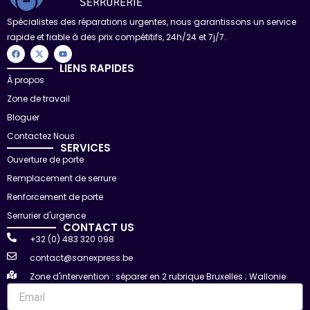
Spécialistes des réparations urgentes, nous garantissons un service
rapide et fiable à des prix compétitifs, 24h/24 et 7j/7.
F
X
Y
a
-
o
c
t
u
LIENS RAPIDES
e
w
t
À propos
b
i
u
o
t
b
Zone de travail
o
t
e
k
e
r
Bloguer
Contactez Nous
SERVICES
Ouverture de porte
Remplacement de serrure
Renforcement de porte
Serrurier d'urgence
CONTACT US
+32 (0) 483 320 098
contact@sanexpress.be
Zone d'intervention : séparer en 2 rubrique Bruxelles ; Wallonie