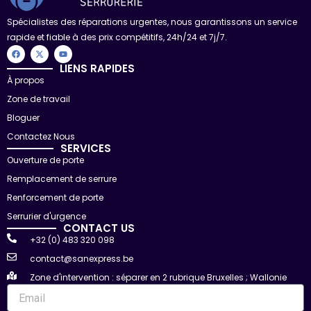
Spécialistes des réparations urgentes, nous garantissons un service
rapide et fiable à des prix compétitifs, 24h/24 et 7j/7.
F
X
Y
a
-
o
c
t
u
LIENS RAPIDES
e
w
t
À propos
b
i
u
o
t
b
Zone de travail
o
t
e
k
e
r
Bloguer
Contactez Nous
SERVICES
Ouverture de porte
Remplacement de serrure
Renforcement de porte
Serrurier d'urgence
CONTACT US
+32 (0) 483 320 098
contact@sanexpress.be
Zone d'intervention : séparer en 2 rubrique Bruxelles ; Wallonie