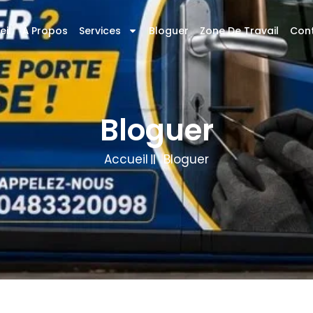
eil
À Propos
Services
Bloguer
Zone De Travail
Con
Bloguer
Accueil
Bloguer