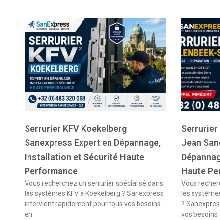
Serrurier KFV Koekelberg
Serrurier
Sanexpress Expert en Dépannage,
Jean San
Installation et Sécurité Haute
Dépannage
Performance
Haute Pe
Vous recherchez un serrurier spécialisé dans
Vous recherc
les systèmes KFV à Koekelberg ? Sanexpress
les système
intervient rapidement pour tous vos besoins
? Sanexpress
en
vos besoins