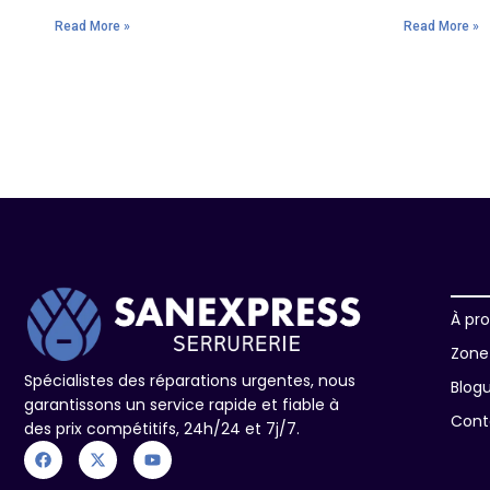
Read More »
Read More »
À pr
Zone 
Spécialistes des réparations urgentes, nous
Blog
garantissons un service rapide et fiable à
Cont
des prix compétitifs, 24h/24 et 7j/7.
F
X
Y
a
-
o
c
t
u