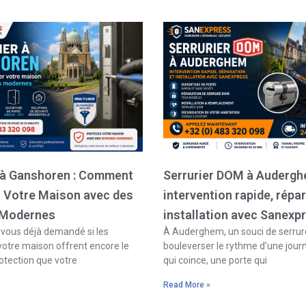
Page
Page
Page
Page
r à Ganshoren : Comment
Serrurier DOM à Audergh
r Votre Maison avec des
intervention rapide, répar
 Modernes
installation avec Sanexp
ous déjà demandé si les
À Auderghem, un souci de serrure
votre maison offrent encore le
bouleverser le rythme d’une jour
otection que votre
qui coince, une porte qui
Read More »