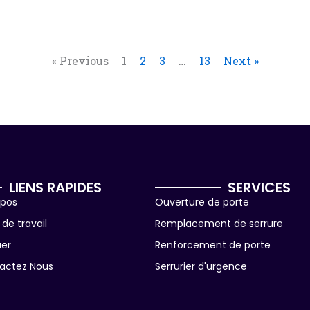
« Previous
1
2
3
…
13
Next »
LIENS RAPIDES
SERVICES
opos
Ouverture de porte
de travail
Remplacement de serrure
uer
Renforcement de porte
actez Nous
Serrurier d'urgence