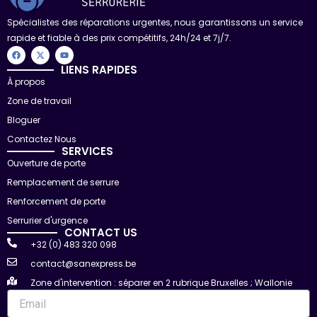
Spécialistes des réparations urgentes, nous garantissons un service
rapide et fiable à des prix compétitifs, 24h/24 et 7j/7.
F
X
Y
a
-
o
c
t
u
LIENS RAPIDES
e
w
t
À propos
b
i
u
o
t
b
Zone de travail
o
t
e
k
e
r
Bloguer
Contactez Nous
SERVICES
Ouverture de porte
Remplacement de serrure
Renforcement de porte
Serrurier d'urgence
CONTACT US
+32 (0) 483 320 098
contact@sanexpress.be
Zone d'intervention : séparer en 2 rubrique Bruxelles ; Wallonie