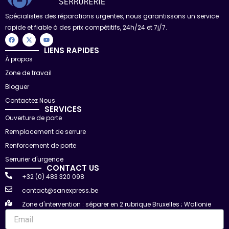
Spécialistes des réparations urgentes, nous garantissons un service
rapide et fiable à des prix compétitifs, 24h/24 et 7j/7.
F
X
Y
a
-
o
c
t
u
LIENS RAPIDES
e
w
t
À propos
b
i
u
o
t
b
Zone de travail
o
t
e
k
e
r
Bloguer
Contactez Nous
SERVICES
Ouverture de porte
Remplacement de serrure
Renforcement de porte
Serrurier d'urgence
CONTACT US
+32 (0) 483 320 098
contact@sanexpress.be
Zone d'intervention : séparer en 2 rubrique Bruxelles ; Wallonie