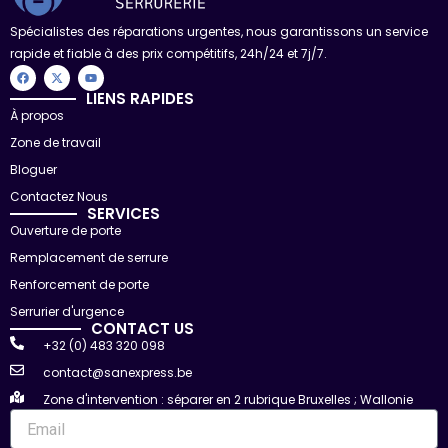
Spécialistes des réparations urgentes, nous garantissons un service
rapide et fiable à des prix compétitifs, 24h/24 et 7j/7.
F
X
Y
a
-
o
c
t
u
LIENS RAPIDES
e
w
t
À propos
b
i
u
o
t
b
Zone de travail
o
t
e
k
e
r
Bloguer
Contactez Nous
SERVICES
Ouverture de porte
Remplacement de serrure
Renforcement de porte
Serrurier d'urgence
CONTACT US
+32 (0) 483 320 098
contact@sanexpress.be
Zone d'intervention : séparer en 2 rubrique Bruxelles ; Wallonie