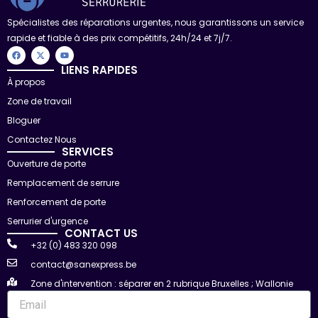
Spécialistes des réparations urgentes, nous garantissons un service
rapide et fiable à des prix compétitifs, 24h/24 et 7j/7.
F
X
Y
a
-
o
c
t
u
LIENS RAPIDES
e
w
t
À propos
b
i
u
o
t
b
Zone de travail
o
t
e
k
e
r
Bloguer
Contactez Nous
SERVICES
Ouverture de porte
Remplacement de serrure
Renforcement de porte
Serrurier d'urgence
CONTACT US
+32 (0) 483 320 098
contact@sanexpress.be
Zone d'intervention : séparer en 2 rubrique Bruxelles ; Wallonie