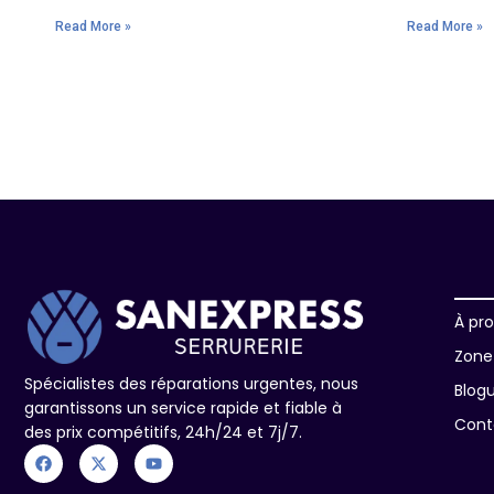
Read More »
Read More »
À pr
Zone 
Spécialistes des réparations urgentes, nous
Blog
garantissons un service rapide et fiable à
Cont
des prix compétitifs, 24h/24 et 7j/7.
F
X
Y
a
-
o
c
t
u