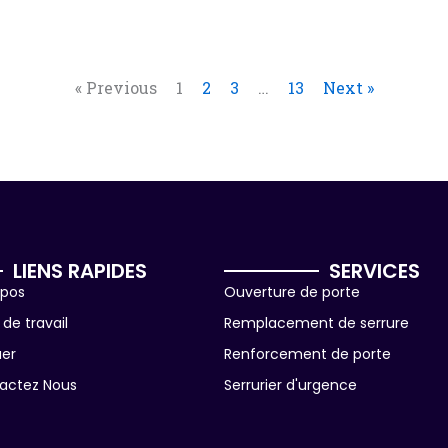
« Previous
1
2
3
…
13
Next »
LIENS RAPIDES
SERVICES
opos
Ouverture de porte
de travail
Remplacement de serrure
uer
Renforcement de porte
actez Nous
Serrurier d'urgence