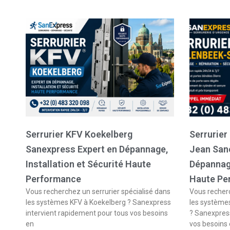
Serrurier KFV Koekelberg
Serrurier
Sanexpress Expert en Dépannage,
Jean San
Installation et Sécurité Haute
Dépannage
Performance
Haute Pe
Vous recherchez un serrurier spécialisé dans
Vous recherc
les systèmes KFV à Koekelberg ? Sanexpress
les système
intervient rapidement pour tous vos besoins
? Sanexpress
en
vos besoins