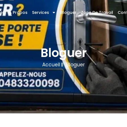
eil
À Propos
Services
Bloguer
Zone De Travail
Con
Bloguer
Accueil
Bloguer