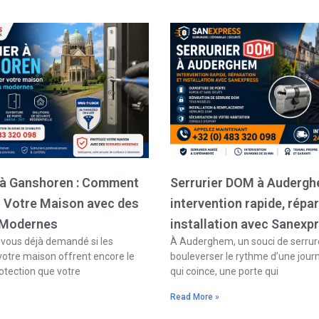
Page
Page
Page
Page
r à Ganshoren : Comment
Serrurier DOM à Audergh
r Votre Maison avec des
intervention rapide, répar
 Modernes
installation avec Sanexp
ous déjà demandé si les
À Auderghem, un souci de serrure
votre maison offrent encore le
bouleverser le rythme d’une jour
otection que votre
qui coince, une porte qui
Read More »