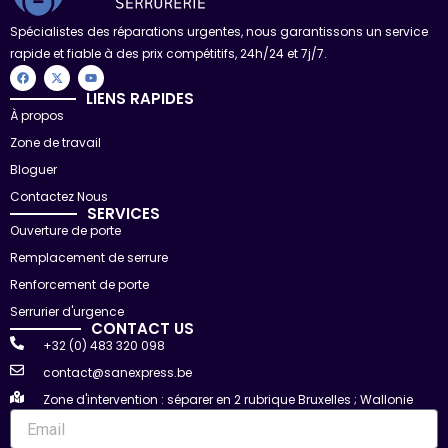
Spécialistes des réparations urgentes, nous garantissons un service
rapide et fiable à des prix compétitifs, 24h/24 et 7j/7.
F
X
Y
a
-
o
c
t
u
LIENS RAPIDES
e
w
t
À propos
b
i
u
o
t
b
Zone de travail
o
t
e
k
e
r
Bloguer
Contactez Nous
SERVICES
Ouverture de porte
Remplacement de serrure
Renforcement de porte
Serrurier d'urgence
CONTACT US
+32 (0) 483 320 098
contact@sanexpress.be
Zone d'intervention : séparer en 2 rubrique Bruxelles ; Wallonie