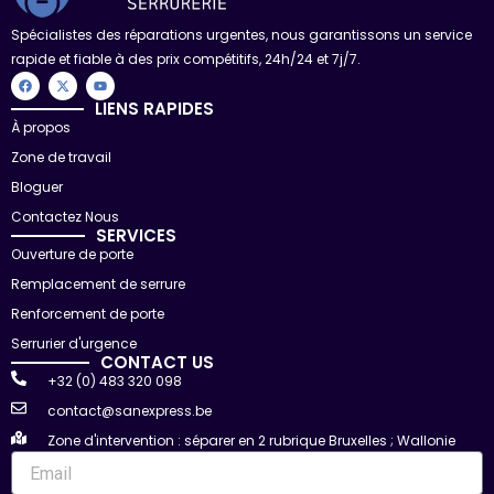
Spécialistes des réparations urgentes, nous garantissons un service
rapide et fiable à des prix compétitifs, 24h/24 et 7j/7.
F
X
Y
a
-
o
c
t
u
LIENS RAPIDES
e
w
t
À propos
b
i
u
o
t
b
Zone de travail
o
t
e
k
e
r
Bloguer
Contactez Nous
SERVICES
Ouverture de porte
Remplacement de serrure
Renforcement de porte
Serrurier d'urgence
CONTACT US
+32 (0) 483 320 098
contact@sanexpress.be
Zone d'intervention : séparer en 2 rubrique Bruxelles ; Wallonie